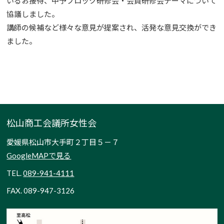
いるお接待、中予ブロック研修会・会員研修会テーマについて
協議しました。
講師の候補など様々な意見が提案され、活発な意見交換ができ
ました。
松山商工会議所女性会
愛媛県松山市大手町２丁目５－７
GoogleMAPで見る
TEL.
089-941-4111
FAX. 089-947-3126