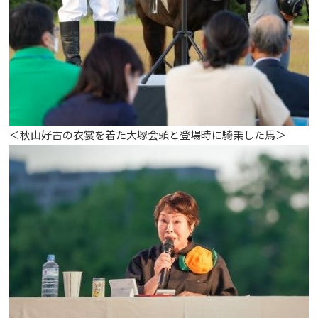
＜秋山好古の衣裳を着た大塚会頭と登場時に騎乗した馬＞