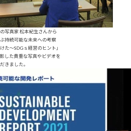
の写真家 松本紀生さんから
ぶ持続可能な未来への考察
けた～SDGｓ経営のヒント」
影した貴重な写真やビデオを
だきました。