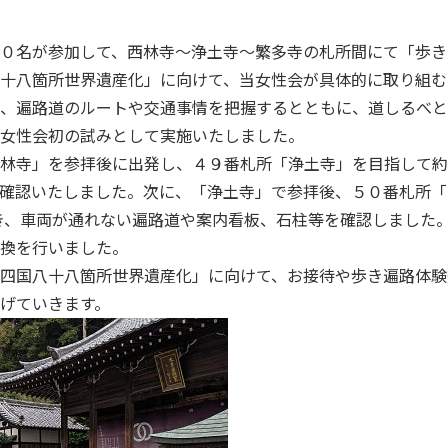
０名が参加して、西林寺～浄土寺～繁多寺の札所間にて「歩き
十八箇所世界遺産化」に向けて、当女性会が具体的に取り組む
、遍路道のルートや交通事情を把握するとともに、道しるべと
女性会初の試みとして実施いたしました。
林寺」を参拝後に出発し、４９番札所「浄土寺」を目指して約3
確認いたしました。次に、「浄土寺」で参拝後、５０番札所「
歩き、車両が通れない遍路道や案内看板、石柱等を確認しました
交換を行いました。
四国八十八箇所世界遺産化」に向けて、お接待や歩き遍路体験
げていきます。