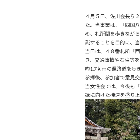
４月５日、佐川会長ら２
た。当事業は、「四国八
め、札所間を歩きながら
識することを目的に、当
当日は、４８番札所「西
き、交通事情や石柱等を
約1.7ｋｍの遍路道を
参拝後、参加者で意見
当女性会では、今後も「
録に向けた機運を盛り上