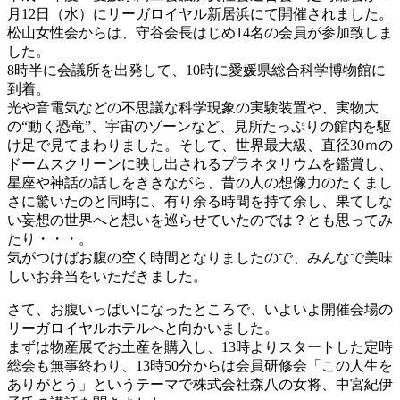
月12日（水）にリーガロイヤル新居浜にて開催されました。
松山女性会からは、守谷会長はじめ14名の会員が参加致しま
した。
8時半に会議所を出発して、10時に愛媛県総合科学博物館に
到着。
光や音電気などの不思議な科学現象の実験装置や、実物大
の“動く恐竜”、宇宙のゾーンなど、見所たっぷりの館内を駆
け足で見てまわりました。そして、世界最大級、直径30ｍの
ドームスクリーンに映し出されるプラネタリウムを鑑賞し、
星座や神話の話しをききながら、昔の人の想像力のたくまし
さに驚いたのと同時に、有り余る時間を持て余し、果てしな
い妄想の世界へと想いを巡らせていたのでは？とも思ってみ
たり・・・。
気がつけばお腹の空く時間となりましたので、みんなで美味
しいお弁当をいただきました。
さて、お腹いっぱいになったところで、いよいよ開催会場の
リーガロイヤルホテルへと向かいました。
まずは物産展でお土産を購入し、13時よりスタートした定時
総会も無事終わり、13時50分からは会員研修会「この人生を
ありがとう」というテーマで株式会社森八の女将、中宮紀伊