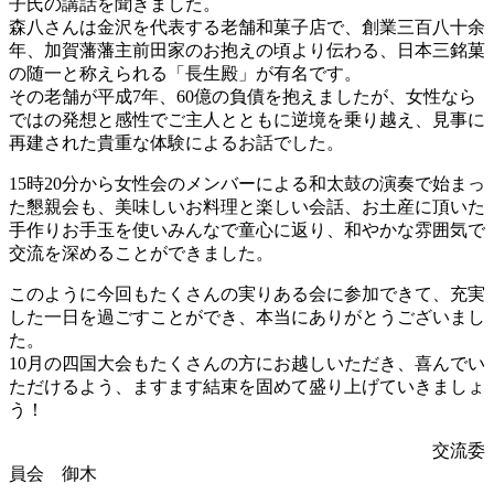
子氏の講話を聞きました。
森八さんは金沢を代表する老舗和菓子店で、創業三百八十余
年、加賀藩藩主前田家のお抱えの頃より伝わる、日本三銘菓
の随一と称えられる「長生殿」が有名です。
その老舗が平成7年、60億の負債を抱えましたが、女性なら
ではの発想と感性でご主人とともに逆境を乗り越え、見事に
再建された貴重な体験によるお話でした。
15時20分から女性会のメンバーによる和太鼓の演奏で始まっ
た懇親会も、美味しいお料理と楽しい会話、お土産に頂いた
手作りお手玉を使いみんなで童心に返り、和やかな雰囲気で
交流を深めることができました。
このように今回もたくさんの実りある会に参加できて、充実
した一日を過ごすことができ、本当にありがとうございまし
た。
10月の四国大会もたくさんの方にお越しいただき、喜んでい
ただけるよう、ますます結束を固めて盛り上げていきましょ
う！
交流委
員会 御木