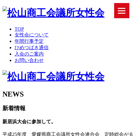
TOP
女性会について
年間行事予定
ひめつばき通信
入会のご案内
お問い合わせ
NEWS
新着情報
新居浜大会に参加して。
平成25年度 愛媛県商工会議所女性会連合会 定時総会が６