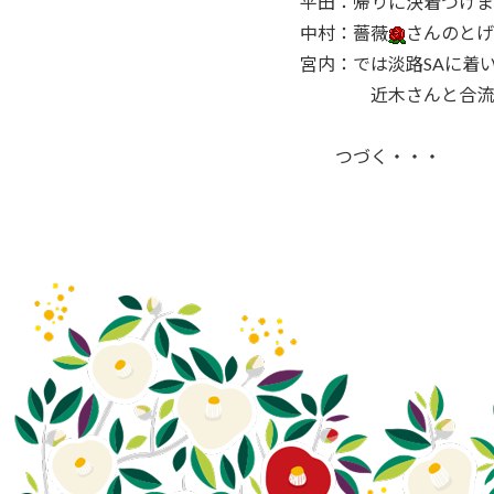
平田：帰りに決着つけま
中村：薔薇
さんのとげ
宮内：では淡路SAに着
近木さんと合流し
つづく・・・