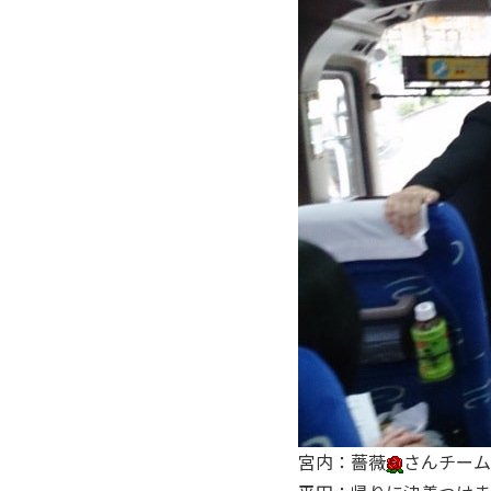
宮内：薔薇
さんチーム