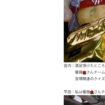
宮内：満足頂けたところ
薔薇
さんチーム
宝塚関連のクイズ
平田：私は薔薇
さんチ