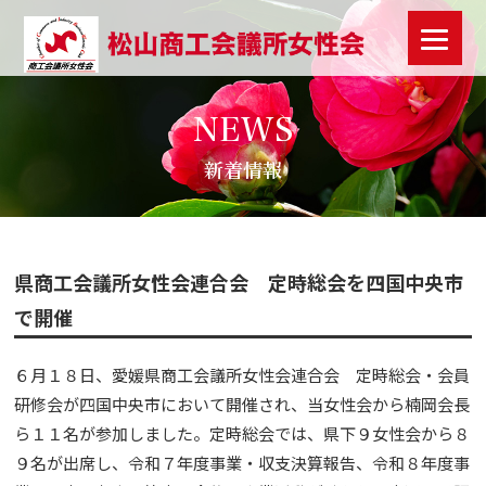
NEWS
新着情報
県商工会議所女性会連合会 定時総会を四国中央市
で開催
６月１８日、愛媛県商工会議所女性会連合会 定時総会・会員
研修会が四国中央市において開催され、当女性会から楠岡会長
ら１１名が参加しました。定時総会では、県下９女性会から８
９名が出席し、令和７年度事業・収支決算報告、令和８年度事