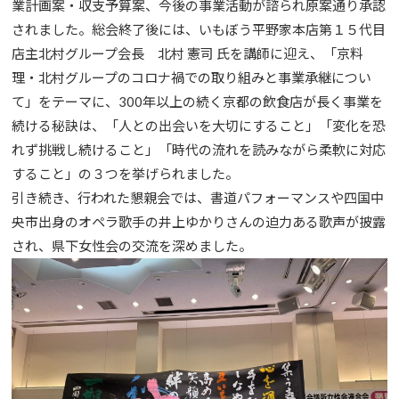
業計画案・収支予算案、今後の事業活動が諮られ原案通り承認
されました。総会終了後には、いもぼう平野家本店第１５代目
店主北村グループ会長 北村 憲司 氏を講師に迎え、「京料
理・北村グループのコロナ禍での取り組みと事業承継につい
て」をテーマに、300年以上の続く京都の飲食店が長く事業を
続ける秘訣は、「人との出会いを大切にすること」「変化を恐
れず挑戦し続けること」「時代の流れを読みながら柔軟に対応
すること」の３つを挙げられました。
引き続き、行われた懇親会では、書道パフォーマンスや四国中
央市出身のオペラ歌手の井上ゆかりさんの迫力ある歌声が披露
され、県下女性会の交流を深めました。